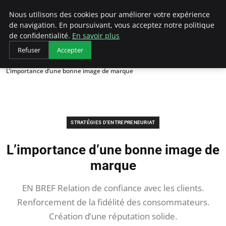
LECFCM
Nous utilisons des cookies pour améliorer votre expérience
de navigation. En poursuivant, vous acceptez notre politique
de confidentialité.
En savoir plus
Refuser
Accepter
Accueil
Stratégies d'entrepreneuriat
L’importance d’une bonne image de marque
STRATÉGIES D'ENTREPRENEURIAT
L’importance d’une bonne image de
marque
EN BREF Relation de confiance avec les clients.
Renforcement de la fidélité des consommateurs.
Création d’une réputation solide.