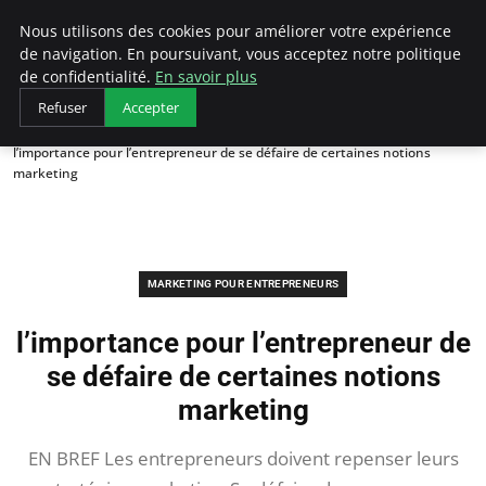
LECFCM
Nous utilisons des cookies pour améliorer votre expérience
de navigation. En poursuivant, vous acceptez notre politique
de confidentialité.
En savoir plus
Refuser
Accepter
Accueil
Marketing pour entrepreneurs
l’importance pour l’entrepreneur de se défaire de certaines notions
marketing
MARKETING POUR ENTREPRENEURS
l’importance pour l’entrepreneur de
se défaire de certaines notions
marketing
EN BREF Les entrepreneurs doivent repenser leurs