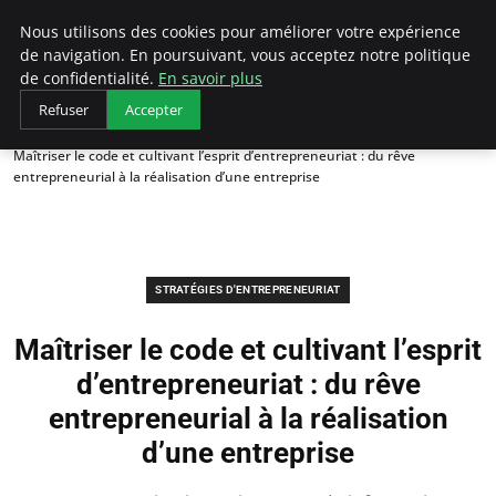
LECFCM
Nous utilisons des cookies pour améliorer votre expérience
de navigation. En poursuivant, vous acceptez notre politique
de confidentialité.
En savoir plus
Refuser
Accepter
Accueil
Stratégies d'entrepreneuriat
Maîtriser le code et cultivant l’esprit d’entrepreneuriat : du rêve
entrepreneurial à la réalisation d’une entreprise
STRATÉGIES D'ENTREPRENEURIAT
Maîtriser le code et cultivant l’esprit
d’entrepreneuriat : du rêve
entrepreneurial à la réalisation
d’une entreprise