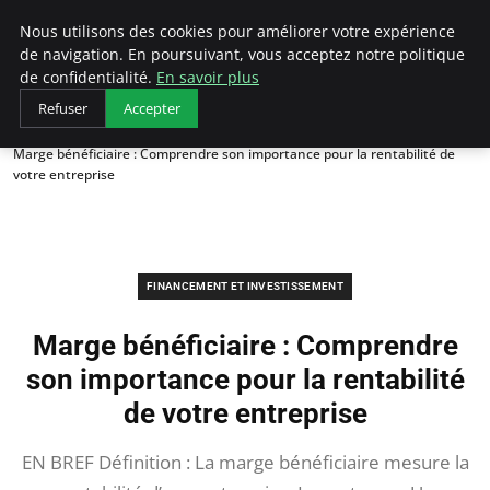
LECFCM
Nous utilisons des cookies pour améliorer votre expérience
de navigation. En poursuivant, vous acceptez notre politique
de confidentialité.
En savoir plus
Refuser
Accepter
Accueil
Financement et investissement
Marge bénéficiaire : Comprendre son importance pour la rentabilité de
votre entreprise
FINANCEMENT ET INVESTISSEMENT
Marge bénéficiaire : Comprendre
son importance pour la rentabilité
de votre entreprise
EN BREF Définition : La marge bénéficiaire mesure la