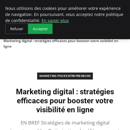
LECFCM
Nous utilisons des cookies pour améliorer votre expérience
de navigation. En poursuivant, vous acceptez notre politique
de confidentialité.
En savoir plus
Refuser
Accepter
Accueil
Marketing pour entrepreneurs
Marketing digital : stratégies efficaces pour booster votre visibilité en
ligne
MARKETING POUR ENTREPRENEURS
Marketing digital : stratégies
efficaces pour booster votre
visibilité en ligne
EN BREF Stratégies de marketing digital