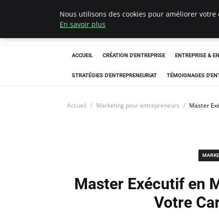
Nous utilisons des cookies pour améliorer votre 
LECFCM
En savoir plus
ACCUEIL
CRÉATION D'ENTREPRISE
ENTREPRISE & E
STRATÉGIES D'ENTREPRENEURIAT
TÉMOIGNAGES D'EN
Accueil
Marketing pour entrepreneurs
Master Ex
MARKE
Master Exécutif en 
Votre Ca