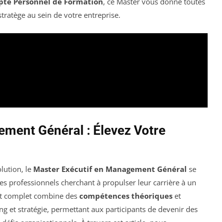
te Personnel de Formation
, ce Master vous donne toutes
tratège au sein de votre entreprise.
ment Général : Élevez Votre
lution, le
Master Exécutif en Management Général
se
s professionnels cherchant à propulser leur carrière à un
et complet combine des
compétences théoriques
et
 et stratégie, permettant aux participants de devenir des