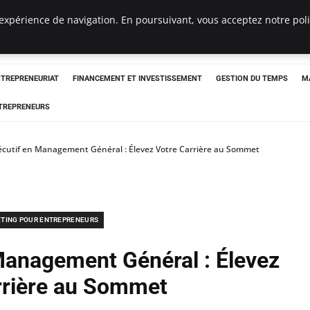
expérience de navigation. En poursuivant, vous acceptez notre polit
NTREPRENEURIAT
FINANCEMENT ET INVESTISSEMENT
GESTION DU TEMPS
M
TREPRENEURS
écutif en Management Général : Élevez Votre Carrière au Sommet
TING POUR ENTREPRENEURS
Management Général : Élevez
rrière au Sommet