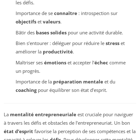
les défis.
Importance de se
connaître
: introspection sur
objectifs
et
valeurs
.
Bâtir des
bases solides
pour une activité durable.
Bien s’entourer : déléguer pour réduire le
stress
et
améliorer la
productivité
.
Maîtriser ses
émotions
et accepter l’
échec
comme
un progrès.
Importance de la
préparation mentale
et du
coaching
pour équilibrer son état d’esprit.
La
mentalité entrepreneuriale
est cruciale pour naviguer
à travers les défis et obstacles de l’entrepreneuriat. Un bon
état d’esprit
favorise la perception de ses compétences et la
capacité à relever les
défis
. Pour développer cette mentalité