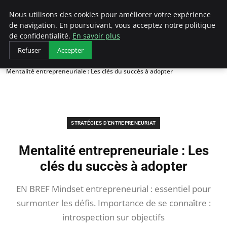
LECFCM
Nous utilisons des cookies pour améliorer votre expérience
de navigation. En poursuivant, vous acceptez notre politique
de confidentialité.
En savoir plus
Refuser
Accepter
Accueil
Stratégies d'entrepreneuriat
Mentalité entrepreneuriale : Les clés du succès à adopter
STRATÉGIES D'ENTREPRENEURIAT
Mentalité entrepreneuriale : Les
clés du succès à adopter
EN BREF Mindset entrepreneurial : essentiel pour
surmonter les défis. Importance de se connaître :
introspection sur objectifs