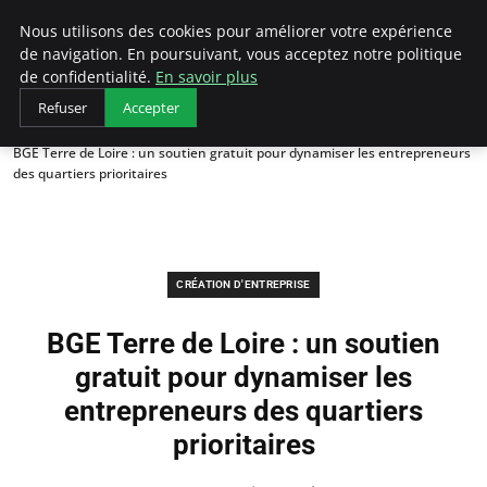
LECFCM
Nous utilisons des cookies pour améliorer votre expérience
de navigation. En poursuivant, vous acceptez notre politique
de confidentialité.
En savoir plus
Refuser
Accepter
Accueil
Création d'entreprise
BGE Terre de Loire : un soutien gratuit pour dynamiser les entrepreneurs
des quartiers prioritaires
CRÉATION D'ENTREPRISE
BGE Terre de Loire : un soutien
gratuit pour dynamiser les
entrepreneurs des quartiers
prioritaires