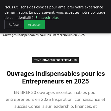
LECFCM
Nous utilisons des cookies pour améliorer votre expérience
de navigation. En poursuivant, vous acceptez notre politique
de confidentialité.
En savoir plus
Refuser
Accepter
Accueil
Témoignages d'entrepreneurs
Ouvrages Indispensables pour les Entrepreneurs en 2025
TÉMOIGNAGES D'ENTREPRENEURS
Ouvrages Indispensables pour les
Entrepreneurs en 2025
EN BREF 20 ouvrages incontournables pour
entrepreneurs en 2025 Inspiration, connaissance et
succès Conseils sur leadership, finances, et