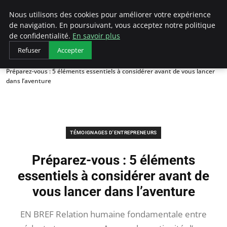
LECFCM
Nous utilisons des cookies pour améliorer votre expérience
de navigation. En poursuivant, vous acceptez notre politique
de confidentialité.
En savoir plus
Refuser
Accepter
Accueil
Témoignages d'entrepreneurs
Préparez-vous : 5 éléments essentiels à considérer avant de vous lancer
dans l’aventure
TÉMOIGNAGES D'ENTREPRENEURS
Préparez-vous : 5 éléments
essentiels à considérer avant de
vous lancer dans l’aventure
EN BREF Relation humaine fondamentale entre