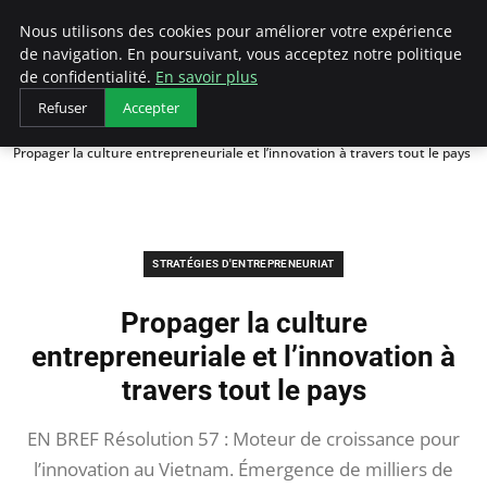
LECFCM
Nous utilisons des cookies pour améliorer votre expérience
de navigation. En poursuivant, vous acceptez notre politique
de confidentialité.
En savoir plus
Refuser
Accepter
Accueil
Stratégies d'entrepreneuriat
Propager la culture entrepreneuriale et l’innovation à travers tout le pays
STRATÉGIES D'ENTREPRENEURIAT
Propager la culture
entrepreneuriale et l’innovation à
travers tout le pays
EN BREF Résolution 57 : Moteur de croissance pour
l’innovation au Vietnam. Émergence de milliers de