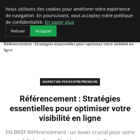
LECFCM
Nous utilisons des cookies pour améliorer votre expérience
de navigation. En poursuivant, vous acceptez notre politique
de confidentialité.
En savoir plus
Refuser
Accepter
Accueil
Marketing pour entrepreneurs
Référencement : Stratégies essentielles pour optimiser votre visibilité en
ligne
MARKETING POUR ENTREPRENEURS
Référencement : Stratégies
essentielles pour optimiser votre
visibilité en ligne
EN BREF Référencement : un levier crucial pour votre