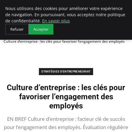
LECFCM
Nous utilisons des cookies pour améliorer votre expérience
de navigation. En poursuivant, vous acceptez notre politique
de confidentialité.
En savoir plus
Refuser
Accepter
Accueil
Stratégies d'entrepreneuriat
Culture d’entreprise : les clés pour favoriser l’engagement des employés
STRATÉGIES D'ENTREPRENEURIAT
Culture d’entreprise : les clés pour
favoriser l’engagement des
employés
EN BREF Culture d’entreprise : facteur clé de succès
pour l’engagement des employés. Évaluation régulière