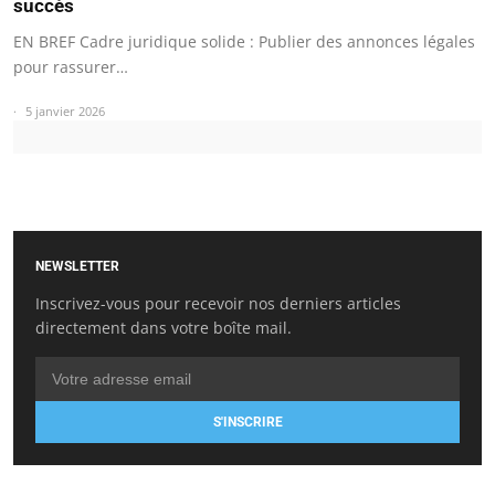
succès
EN BREF Cadre juridique solide : Publier des annonces légales
pour rassurer…
5 janvier 2026
NEWSLETTER
Inscrivez-vous pour recevoir nos derniers articles
directement dans votre boîte mail.
S'INSCRIRE