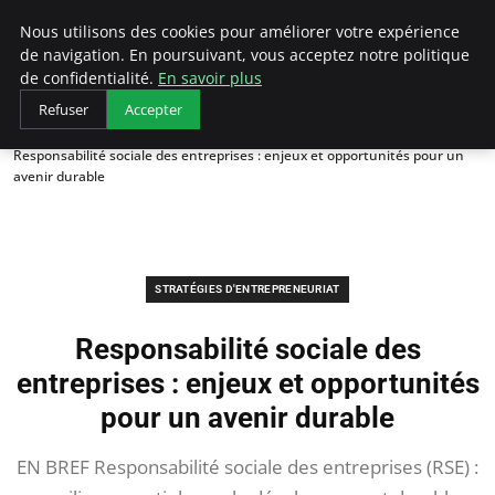
LECFCM
Nous utilisons des cookies pour améliorer votre expérience
de navigation. En poursuivant, vous acceptez notre politique
de confidentialité.
En savoir plus
Refuser
Accepter
Accueil
Stratégies d'entrepreneuriat
Responsabilité sociale des entreprises : enjeux et opportunités pour un
avenir durable
STRATÉGIES D'ENTREPRENEURIAT
Responsabilité sociale des
entreprises : enjeux et opportunités
pour un avenir durable
EN BREF Responsabilité sociale des entreprises (RSE) :