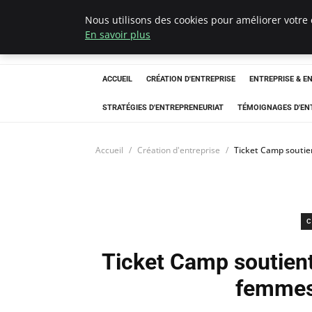
Nous utilisons des cookies pour améliorer votre 
LECFCM
En savoir plus
ACCUEIL
CRÉATION D'ENTREPRISE
ENTREPRISE & E
STRATÉGIES D'ENTREPRENEURIAT
TÉMOIGNAGES D'EN
Accueil
Création d'entreprise
Ticket Camp soutie
C
Ticket Camp soutient
femmes 