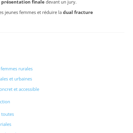
t
présentation finale
devant un jury.
s jeunes femmes et réduire la
dual fracture
s femmes rurales
rales et urbaines
ncret et accessible
ction
 toutes
riales