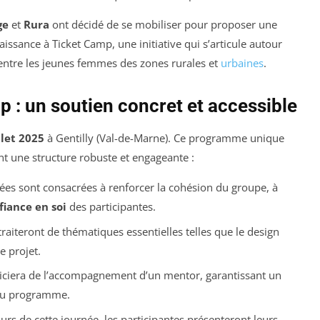
ge
et
Rura
ont décidé de se mobiliser pour proposer une
ssance à Ticket Camp, une initiative qui s’articule autour
és entre les jeunes femmes des zones rurales et
urbaines
.
: un soutien concret et accessible
llet 2025
à Gentilly (Val-de-Marne). Ce programme unique
t une structure robuste et engageante :
ées sont consacrées à renforcer la cohésion du groupe, à
fiance en soi
des participantes.
traiteront de thématiques essentielles telles que le design
e projet.
iciera de l’accompagnement d’un mentor, garantissant un
 du programme.
urs de cette journée, les participantes présenteront leurs