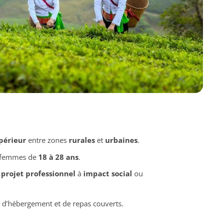
périeur
entre zones
rurales
et
urbaines
.
 femmes de
18 à 28 ans
.
n
projet professionnel
à
impact social
ou
t, d’hébergement et de repas couverts.