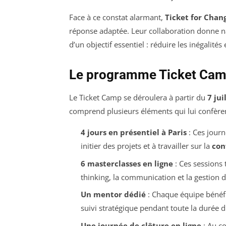
Face à ce constat alarmant,
Ticket for Chan
réponse adaptée. Leur collaboration donne nai
d’un objectif essentiel : réduire les inégalit
Le programme Ticket Camp 
Le Ticket Camp se déroulera à partir du
7 jui
comprend plusieurs éléments qui lui confèren
4 jours en présentiel à Paris
: Ces journ
initier des projets et à travailler sur la
con
6 masterclasses en ligne
: Ces sessions 
thinking, la communication et la gestion d
Un mentor dédié
: Chaque équipe bénéf
suivi stratégique pendant toute la durée
Une journée de clôture en ligne
: Au co