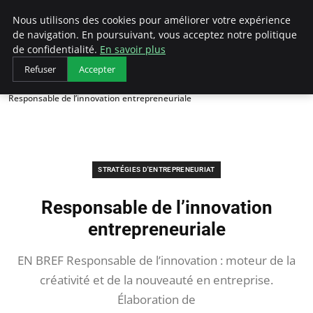
LECFCM
Nous utilisons des cookies pour améliorer votre expérience
de navigation. En poursuivant, vous acceptez notre politique
de confidentialité.
En savoir plus
Refuser
Accepter
Accueil
Stratégies d'entrepreneuriat
Responsable de l’innovation entrepreneuriale
STRATÉGIES D'ENTREPRENEURIAT
Responsable de l’innovation
entrepreneuriale
EN BREF Responsable de l’innovation : moteur de la
créativité et de la nouveauté en entreprise.
Élaboration de