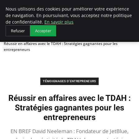
LECFCM
Nous utilisons des cookies pour améliorer votre expérience
de navigation. En poursuivant, vous acceptez notre politique
de confidentialité.
En savoir plus
Refuser
Accepter
Accueil
Témoignages d'entrepreneurs
Réussir en affaires avec le TDAH : Stratégies gagnantes pour les
entrepreneurs
TÉMOIGNAGES D'ENTREPRENEURS
Réussir en affaires avec le TDAH :
Stratégies gagnantes pour les
entrepreneurs
EN BREF David Neeleman : Fondateur de JetBlue,