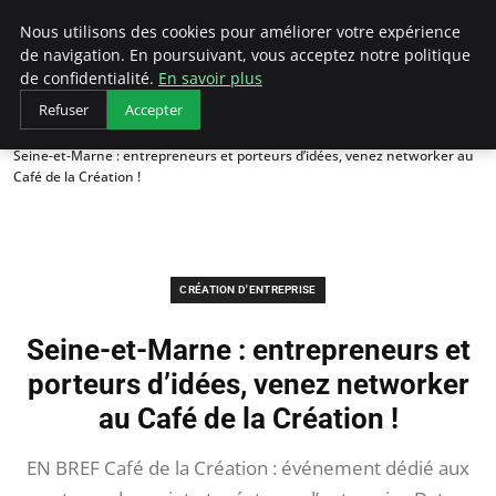
LECFCM
Nous utilisons des cookies pour améliorer votre expérience
de navigation. En poursuivant, vous acceptez notre politique
de confidentialité.
En savoir plus
Refuser
Accepter
Accueil
Création d'entreprise
Seine-et-Marne : entrepreneurs et porteurs d’idées, venez networker au
Café de la Création !
CRÉATION D'ENTREPRISE
Seine-et-Marne : entrepreneurs et
porteurs d’idées, venez networker
au Café de la Création !
EN BREF Café de la Création : événement dédié aux