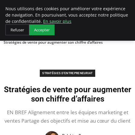
LECFCM
Nous utilisons des cookies pour améliorer votre expérience
de navigation. En poursuivant, vous acceptez notre politique
de confidentialité.
En savoir plus
Refuser
Accepter
Accueil
Stratégies d'entrepreneuriat
Stratégies de vente pour augmenter son chiffre d’affaires
STRATÉGIES D'ENTREPRENEURIAT
Stratégies de vente pour augmenter
son chiffre d’affaires
EN BREF Alignement entre les équipes marketing et
ventes Partage des objectifs et mise au cœur du client