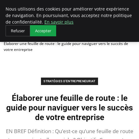
LECFCM
Nous utilisons des cookies pour améliorer votre expérience
de navigation. En poursuivant, vous acceptez notre politique
de confidentialité.
En savoir plus
Refuser
Accepter
Accueil
Stratégies d'entrepreneuriat
Élaborer une feuille de route : le guide pour naviguer vers le succès de
votre entreprise
STRATÉGIES D'ENTREPRENEURIAT
Élaborer une feuille de route : le
guide pour naviguer vers le succès
de votre entreprise
EN BREF Définition : Qu’est-ce qu’une feuille de route