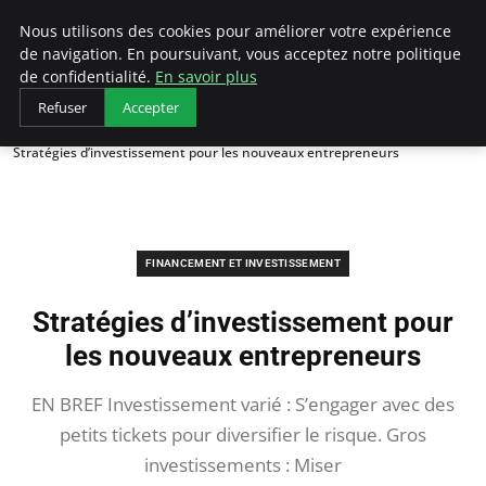
LECFCM
Nous utilisons des cookies pour améliorer votre expérience
de navigation. En poursuivant, vous acceptez notre politique
de confidentialité.
En savoir plus
Refuser
Accepter
Accueil
Financement et investissement
Stratégies d’investissement pour les nouveaux entrepreneurs
FINANCEMENT ET INVESTISSEMENT
Stratégies d’investissement pour
les nouveaux entrepreneurs
EN BREF Investissement varié : S’engager avec des
petits tickets pour diversifier le risque. Gros
investissements : Miser