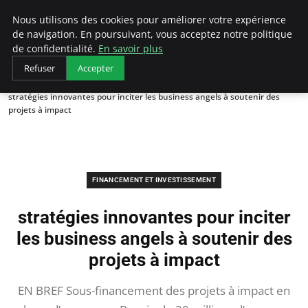
LECFCM
Nous utilisons des cookies pour améliorer votre expérience
de navigation. En poursuivant, vous acceptez notre politique
de confidentialité.
En savoir plus
Refuser
Accepter
Accueil
Financement et investissement
stratégies innovantes pour inciter les business angels à soutenir des
projets à impact
FINANCEMENT ET INVESTISSEMENT
stratégies innovantes pour inciter
les business angels à soutenir des
projets à impact
EN BREF Sous-financement des projets à impact en