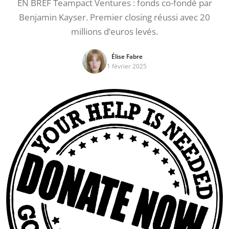
EN BREF Teampact Ventures : fonds co-fondé par
Benjamin Kayser. Premier closing réussi avec 20
millions d’euros levés.
Élise Fabre
1 février 2025