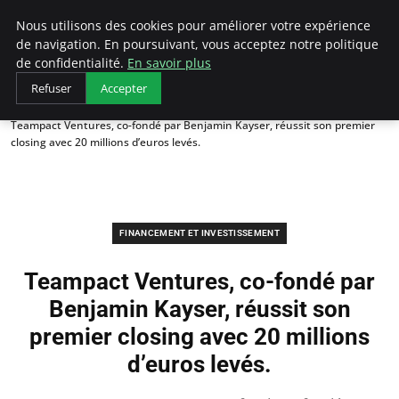
LECFCM
Nous utilisons des cookies pour améliorer votre expérience
de navigation. En poursuivant, vous acceptez notre politique
de confidentialité.
En savoir plus
Refuser
Accepter
Accueil
Financement et investissement
Teampact Ventures, co-fondé par Benjamin Kayser, réussit son premier
closing avec 20 millions d’euros levés.
FINANCEMENT ET INVESTISSEMENT
Teampact Ventures, co-fondé par
Benjamin Kayser, réussit son
premier closing avec 20 millions
d’euros levés.