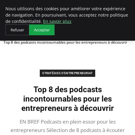
LECFCM
Nous utilisons des cookies pour améliorer votre expérience
de navigation. En poursuivant, vous acceptez notre politique
de confidentialité.
En savoir plus
Refuser
Accepter
Accueil
Stratégies d'entrepreneuriat
Top 8 des podcasts incontournables pour les entrepreneurs à découvrir
STRATÉGIES D'ENTREPRENEURIAT
Top 8 des podcasts
incontournables pour les
entrepreneurs à découvrir
EN BREF Podcasts en plein essor pour les
entrepreneurs Sélection de 8 podcasts à écouter