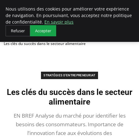
LECFCM
Nous utilisons des cookies pour améliorer votre expérience
de navigation. En poursuivant, vous acceptez notre politique
de confidentialité.
En savoir plus
Refuser
Accepter
Accueil
Stratégies d'entrepreneuriat
Les clés du succès dans le secteur alimentaire
STRATÉGIES D'ENTREPRENEURIAT
Les clés du succès dans le secteur
alimentaire
EN BREF Analyse du marché pour identifier les
besoins des consommateurs. Importance de
l’innovation face aux évolutions des