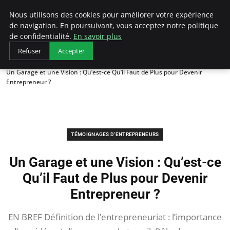
LECFCM
Nous utilisons des cookies pour améliorer votre expérience
de navigation. En poursuivant, vous acceptez notre politique
de confidentialité.
En savoir plus
Refuser
Accepter
Accueil
Témoignages d'entrepreneurs
Un Garage et une Vision : Qu’est-ce Qu’il Faut de Plus pour Devenir
Entrepreneur ?
TÉMOIGNAGES D'ENTREPRENEURS
Un Garage et une Vision : Qu’est-ce
Qu’il Faut de Plus pour Devenir
Entrepreneur ?
EN BREF Définition de l’entrepreneuriat : l’importance