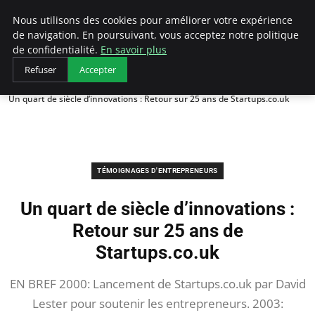
LECFCM
Nous utilisons des cookies pour améliorer votre expérience
de navigation. En poursuivant, vous acceptez notre politique
de confidentialité.
En savoir plus
Refuser
Accepter
Accueil
Témoignages d'entrepreneurs
Un quart de siècle d’innovations : Retour sur 25 ans de Startups.co.uk
TÉMOIGNAGES D'ENTREPRENEURS
Un quart de siècle d’innovations :
Retour sur 25 ans de
Startups.co.uk
EN BREF 2000: Lancement de Startups.co.uk par David
Lester pour soutenir les entrepreneurs. 2003: