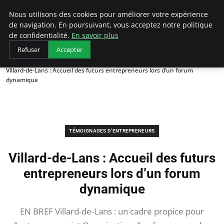
LECFCM
Nous utilisons des cookies pour améliorer votre expérience
de navigation. En poursuivant, vous acceptez notre politique
de confidentialité.
En savoir plus
Refuser
Accepter
Accueil
Témoignages d'entrepreneurs
Villard-de-Lans : Accueil des futurs entrepreneurs lors d’un forum
dynamique
TÉMOIGNAGES D'ENTREPRENEURS
Villard-de-Lans : Accueil des futurs
entrepreneurs lors d’un forum
dynamique
EN BREF Villard-de-Lans : un cadre propice pour