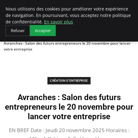
LECFCM
Nous utilisons des cookies pour améliorer votre expérience
de navigation. En poursuivant, vous acceptez notre politique
de confidentialité.
En savoir plus
Refuser
Accepter
Accueil
Création d'entreprise
Avranches : Salon des futurs entrepreneurs le 20 novembre pour lancer
votre entreprise
CRÉATION D'ENTREPRISE
Avranches : Salon des futurs
entrepreneurs le 20 novembre pour
lancer votre entreprise
EN BREF Date : Jeudi 20 novembre 2025 Horaires :