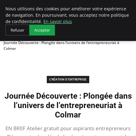
LECFCM
Nous utilisons des cookies pour améliorer votre expérience
de navigation. En poursuivant, vous acceptez notre politique
de confidentialité.
En savoir plus
Refuser
Accepter
Accueil
Création d'entreprise
Journée Découverte : Plongée dans l’univers de l’entrepreneuriat à
Colmar
CRÉATION D'ENTREPRISE
Journée Découverte : Plongée dans
l’univers de l’entrepreneuriat à
Colmar
EN BREF Atelier gratuit pour aspirants entrepreneurs