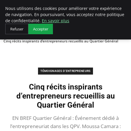
LECFCM
Nous utilisons des cookies pour améliorer votre expérience
de navigation. En poursuivant, vous acceptez notre politique
de confidentialité.
En savoir plus
Refuser
Accepter
Accueil
Témoignages d'entrepreneurs
Cinq récits inspirants d’entrepreneurs recueillis au Quartier Général
TÉMOIGNAGES D'ENTREPRENEURS
Cinq récits inspirants
d’entrepreneurs recueillis au
Quartier Général
EN BREF Quartier Général : Événement dédié à
l’entrepreneuriat dans les QPV. Moussa Camara :