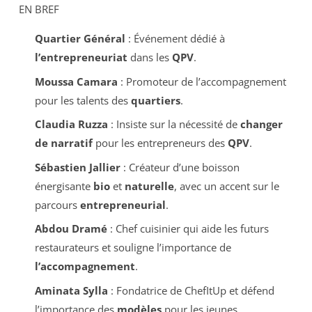
EN BREF
Quartier Général
: Événement dédié à
l’entrepreneuriat
dans les
QPV
.
Moussa Camara
: Promoteur de l’accompagnement
pour les talents des
quartiers
.
Claudia Ruzza
: Insiste sur la nécessité de
changer
de narratif
pour les entrepreneurs des
QPV
.
Sébastien Jallier
: Créateur d’une boisson
énergisante
bio
et
naturelle
, avec un accent sur le
parcours
entrepreneurial
.
Abdou Dramé
: Chef cuisinier qui aide les futurs
restaurateurs et souligne l’importance de
l’accompagnement
.
Aminata Sylla
: Fondatrice de ChefItUp et défend
l’importance des
modèles
pour les jeunes