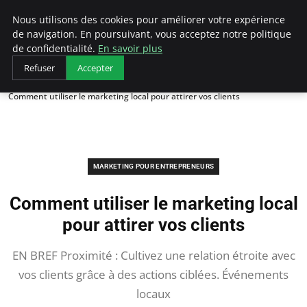
LECFCM
Nous utilisons des cookies pour améliorer votre expérience
de navigation. En poursuivant, vous acceptez notre politique
de confidentialité.
En savoir plus
Refuser
Accepter
Accueil
Marketing pour entrepreneurs
Comment utiliser le marketing local pour attirer vos clients
MARKETING POUR ENTREPRENEURS
Comment utiliser le marketing local
pour attirer vos clients
EN BREF Proximité : Cultivez une relation étroite avec
vos clients grâce à des actions ciblées. Événements
locaux