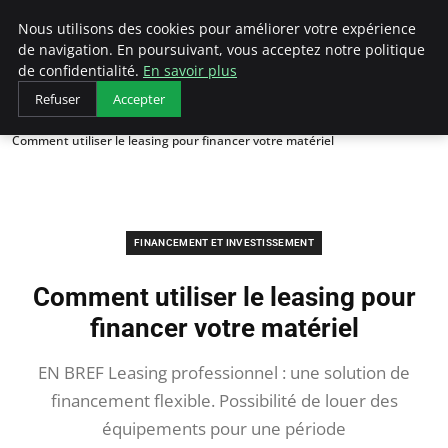
LECFCM
Nous utilisons des cookies pour améliorer votre expérience
de navigation. En poursuivant, vous acceptez notre politique
de confidentialité.
En savoir plus
Refuser
Accepter
Accueil
Financement et investissement
Comment utiliser le leasing pour financer votre matériel
FINANCEMENT ET INVESTISSEMENT
Comment utiliser le leasing pour
financer votre matériel
EN BREF Leasing professionnel : une solution de
financement flexible. Possibilité de louer des
équipements pour une période