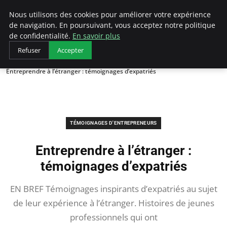
LECFCM
Nous utilisons des cookies pour améliorer votre expérience
de navigation. En poursuivant, vous acceptez notre politique
de confidentialité.
En savoir plus
Refuser
Accepter
Accueil
Témoignages d'entrepreneurs
Entreprendre à l’étranger : témoignages d’expatriés
TÉMOIGNAGES D'ENTREPRENEURS
Entreprendre à l’étranger :
témoignages d’expatriés
EN BREF Témoignages inspirants d’expatriés au sujet
de leur expérience à l’étranger. Histoires de jeunes
professionnels qui ont