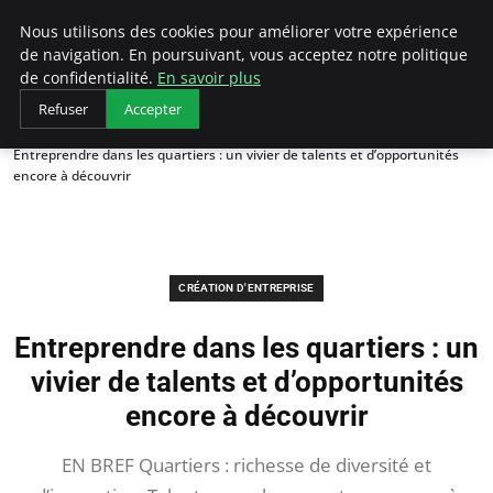
LECFCM
Nous utilisons des cookies pour améliorer votre expérience
de navigation. En poursuivant, vous acceptez notre politique
de confidentialité.
En savoir plus
Refuser
Accepter
Accueil
Création d'entreprise
Entreprendre dans les quartiers : un vivier de talents et d’opportunités
encore à découvrir
CRÉATION D'ENTREPRISE
Entreprendre dans les quartiers : un
vivier de talents et d’opportunités
encore à découvrir
EN BREF Quartiers : richesse de diversité et