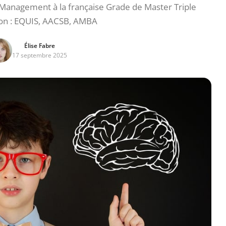
Management à la française Grade de Master Triple
ion : EQUIS, AACSB, AMBA
Élise Fabre
17 septembre 2025