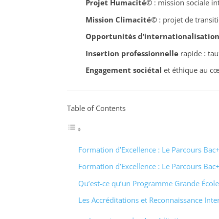
Projet Humacité©
: mission sociale in
Mission Climacité©
: projet de transi
Opportunités d’internationalisatio
Insertion professionnelle
rapide : ta
Engagement sociétal
et éthique au cœ
Table of Contents
Formation d’Excellence : Le Parcours Ba
Formation d’Excellence : Le Parcours Ba
Qu’est-ce qu’un Programme Grande École
Les Accréditations et Reconnaissance Inte