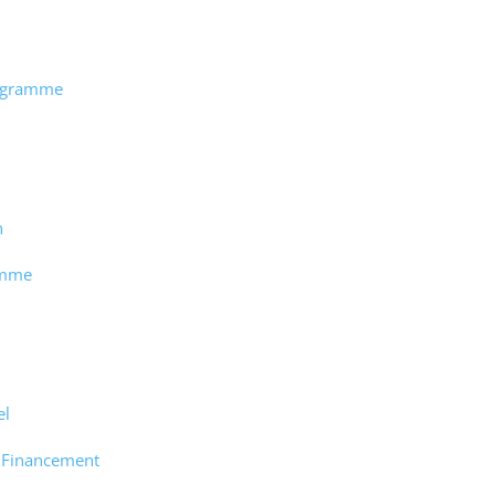
rogramme
n
amme
el
e Financement