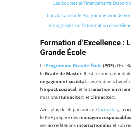
Les Bourses et Financements Disponib
Conclusion sur le Programme Grande Éco
Témoignages sur la Formation d’Excellen
Formation d’Excellence :
Grande École
Le
Programme Grande École
(PGE)
d’Exceli
le
Grade de Master
. Il est reconnu mondia
engagement sociétal
. Les étudiants bénéfi
l’
impact sociétal
, et la
transition enviro
missions
Humacité©
et
Climacité©
.
Avec plus de 50 parcours de
formation
, la
mo
le PGE prépare des
managers responsables
ses accréditations
internationales
et son ré