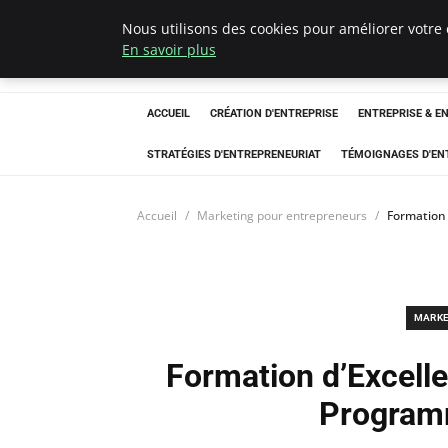
Nous utilisons des cookies pour améliorer votre 
LECFCM
En savoir plus
ACCUEIL
CRÉATION D'ENTREPRISE
ENTREPRISE & E
STRATÉGIES D'ENTREPRENEURIAT
TÉMOIGNAGES D'EN
Accueil
Marketing pour entrepreneurs
Formation 
MARKE
Formation d’Excell
Program