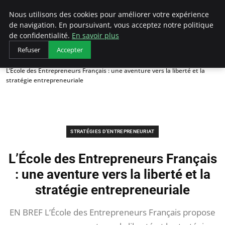
LECFCM
Nous utilisons des cookies pour améliorer votre expérience
de navigation. En poursuivant, vous acceptez notre politique
de confidentialité.
En savoir plus
Refuser
Accepter
Accueil
Stratégies d'entrepreneuriat
L’École des Entrepreneurs Français : une aventure vers la liberté et la
stratégie entrepreneuriale
STRATÉGIES D'ENTREPRENEURIAT
L’École des Entrepreneurs Français
: une aventure vers la liberté et la
stratégie entrepreneuriale
EN BREF L’École des Entrepreneurs Français propose