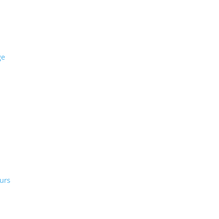
ge
urs