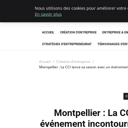
Nous utilisons des cookies pour améliorer votre 
LECFCM
En savoir plus
ACCUEIL
CRÉATION D'ENTREPRISE
ENTREPRISE & E
STRATÉGIES D'ENTREPRENEURIAT
TÉMOIGNAGES D'EN
Accueil
Création d'entreprise
Montpellier : La CCI lance sa saison avec un événemen
C
Montpellier : La C
événement incontourn