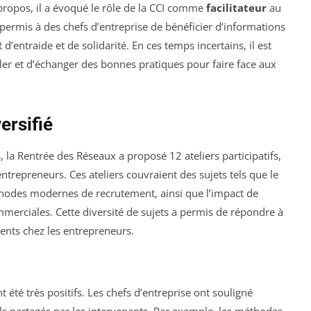
ropos, il a évoqué le rôle de la CCI comme
facilitateur
au
 permis à des chefs d’entreprise de bénéficier d’informations
t d’entraide et de solidarité. En ces temps incertains, il est
ler et d’échanger des bonnes pratiques pour faire face aux
ersifié
 la Rentrée des Réseaux a proposé 12 ateliers participatifs,
ntrepreneurs. Ces ateliers couvraient des sujets tels que le
thodes modernes de recrutement, ainsi que l’impact de
commerciales. Cette diversité de sujets a permis de répondre à
sents chez les entrepreneurs.
nt été très positifs. Les chefs d’entreprise ont souligné
ils partagés par les intervenants. Par exemple, les méthodes