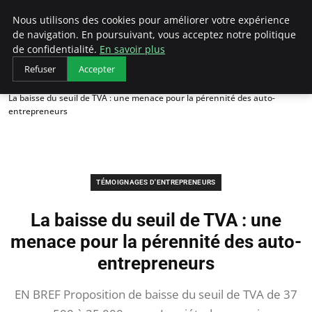
LECFCM
Nous utilisons des cookies pour améliorer votre expérience
de navigation. En poursuivant, vous acceptez notre politique
de confidentialité.
En savoir plus
Refuser
Accepter
Accueil
Témoignages d'entrepreneurs
La baisse du seuil de TVA : une menace pour la pérennité des auto-
entrepreneurs
TÉMOIGNAGES D'ENTREPRENEURS
La baisse du seuil de TVA : une
menace pour la pérennité des auto-
entrepreneurs
EN BREF Proposition de baisse du seuil de TVA de 37