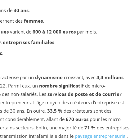
oins de
30 ans
.
cernent des
femmes
.
ques
varient de
600 à 12 000 euros
par mois.
es
entreprises familiales
.
c
.
aractérise par un
dynamisme
croissant, avec
4,4 millions
22. Parmi eux, un
nombre significatif
de micro-
 des non-salariés. Les
services de poste et de courrier
entrepreneurs. L’âge moyen des créateurs d’entreprise est
s de 30 ans. En outre,
33,5 %
des créateurs sont des
nt considérablement, allant de
670 euros
pour les micro-
ertains secteurs. Enfin, une majorité de
71 %
des entreprises
 transmission intrafamiliale dans le
paysage entrepreneurial
.