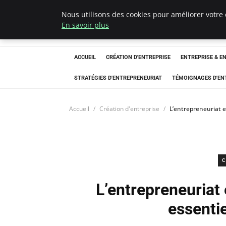
Nous utilisons des cookies pour améliorer votre 
LECFCM
En savoir plus
ACCUEIL
CRÉATION D'ENTREPRISE
ENTREPRISE & E
STRATÉGIES D'ENTREPRENEURIAT
TÉMOIGNAGES D'EN
Accueil
Création d'entreprise
L’entrepreneuriat en
C
L’entrepreneuriat e
essentie