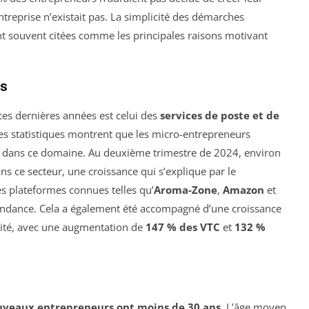
ntreprise n’existait pas. La simplicité des démarches
ont souvent citées comme les principales raisons motivant
rs
 ces dernières années est celui des
services de poste et de
 Les statistiques montrent que les micro-entrepreneurs
dans ce domaine. Au deuxième trimestre de 2024, environ
ns ce secteur, une croissance qui s’explique par le
s plateformes connues telles qu’
Aroma-Zone
,
Amazon
et
endance. Cela a également été accompagné d’une croissance
lité, avec une augmentation de
147 % des VTC
et
132 %
uveaux entrepreneurs ont moins de 30 ans
. L’âge moyen