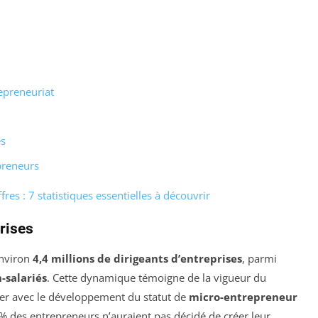
epreneuriat
es
epreneurs
res : 7 statistiques essentielles à découvrir
rises
environ
4,4 millions de dirigeants d’entreprises
, parmi
-salariés
. Cette dynamique témoigne de la vigueur du
lier avec le développement du statut de
micro-entrepreneur
 % des entrepreneurs n’auraient pas décidé de créer leur