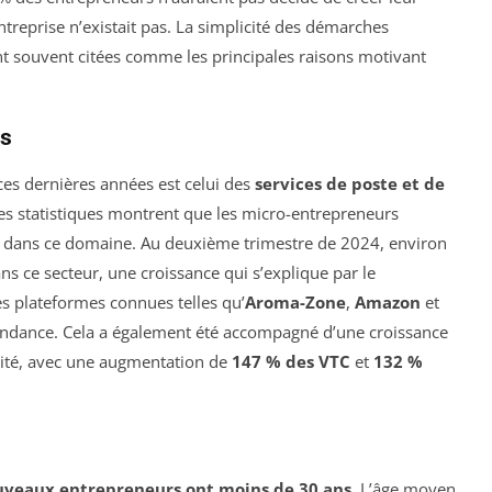
ntreprise n’existait pas. La simplicité des démarches
ont souvent citées comme les principales raisons motivant
rs
 ces dernières années est celui des
services de poste et de
 Les statistiques montrent que les micro-entrepreneurs
dans ce domaine. Au deuxième trimestre de 2024, environ
ns ce secteur, une croissance qui s’explique par le
s plateformes connues telles qu’
Aroma-Zone
,
Amazon
et
endance. Cela a également été accompagné d’une croissance
lité, avec une augmentation de
147 % des VTC
et
132 %
uveaux entrepreneurs ont moins de 30 ans
. L’âge moyen