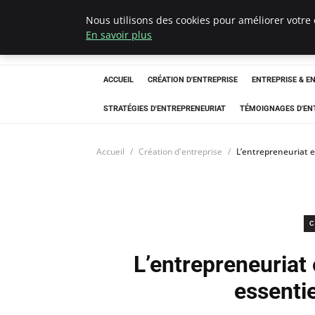
Nous utilisons des cookies pour améliorer votre 
LECFCM
En savoir plus
ACCUEIL
CRÉATION D'ENTREPRISE
ENTREPRISE & E
STRATÉGIES D'ENTREPRENEURIAT
TÉMOIGNAGES D'EN
Accueil
Création d'entreprise
L’entrepreneuriat en
C
L’entrepreneuriat e
essentie