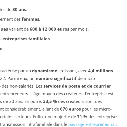
oins de
30 ans
.
cernent des
femmes
.
ques
varient de
600 à 12 000 euros
par mois.
es
entreprises familiales
.
c
.
aractérise par un
dynamisme
croissant, avec
4,4 millions
22. Parmi eux, un
nombre significatif
de micro-
 des non-salariés. Les
services de poste et de courrier
entrepreneurs. L’âge moyen des créateurs d’entreprise est
s de 30 ans. En outre,
33,5 %
des créateurs sont des
nt considérablement, allant de
670 euros
pour les micro-
ertains secteurs. Enfin, une majorité de
71 %
des entreprises
 transmission intrafamiliale dans le
paysage entrepreneurial
.