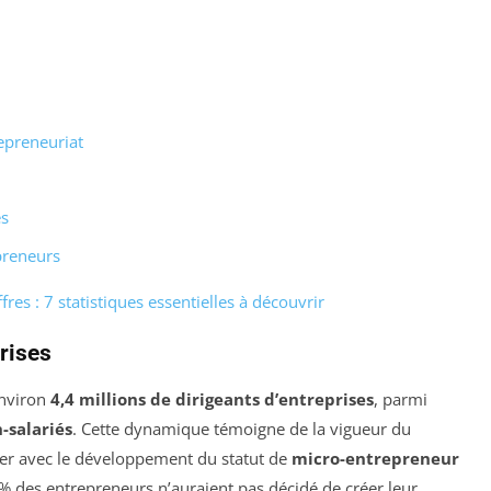
epreneuriat
es
epreneurs
res : 7 statistiques essentielles à découvrir
rises
environ
4,4 millions de dirigeants d’entreprises
, parmi
-salariés
. Cette dynamique témoigne de la vigueur du
lier avec le développement du statut de
micro-entrepreneur
 % des entrepreneurs n’auraient pas décidé de créer leur