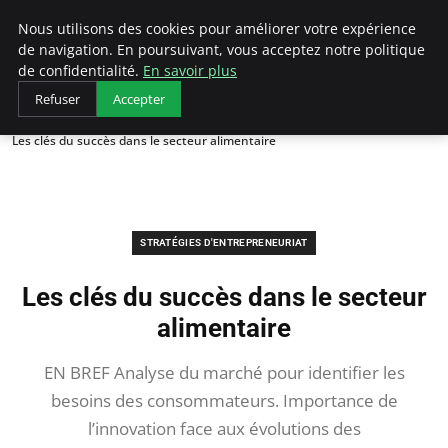
LECFCM
Nous utilisons des cookies pour améliorer votre expérience
de navigation. En poursuivant, vous acceptez notre politique
de confidentialité.
En savoir plus
Refuser
Accepter
Accueil
Stratégies d'entrepreneuriat
Les clés du succès dans le secteur alimentaire
STRATÉGIES D'ENTREPRENEURIAT
Les clés du succès dans le secteur
alimentaire
EN BREF Analyse du marché pour identifier les
besoins des consommateurs. Importance de
l’innovation face aux évolutions des