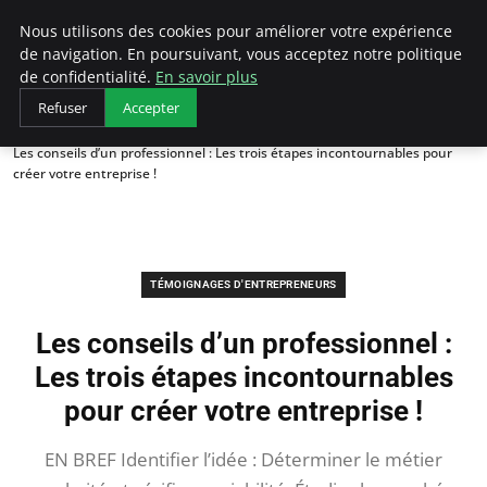
LECFCM
Nous utilisons des cookies pour améliorer votre expérience
de navigation. En poursuivant, vous acceptez notre politique
de confidentialité.
En savoir plus
Refuser
Accepter
Accueil
Témoignages d'entrepreneurs
Les conseils d’un professionnel : Les trois étapes incontournables pour
créer votre entreprise !
TÉMOIGNAGES D'ENTREPRENEURS
Les conseils d’un professionnel :
Les trois étapes incontournables
pour créer votre entreprise !
EN BREF Identifier l’idée : Déterminer le métier