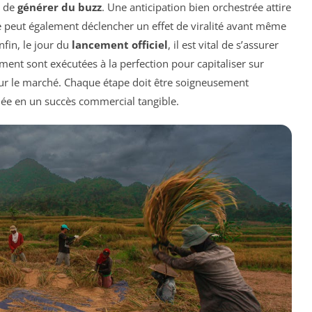
l de
générer du buzz
. Une anticipation bien orchestrée attire
le peut également déclencher un effet de viralité avant même
nfin, le jour du
lancement officiel
, il est vital de s’assurer
ent sont exécutées à la perfection pour capitaliser sur
 sur le marché. Chaque étape doit être soigneusement
dée en un succès commercial tangible.