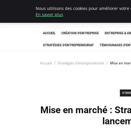
Nous utilisons des cookies pour améliorer votre 
LECFCM
En savoir plus
ACCUEIL
CRÉATION D'ENTREPRISE
ENTREPRISE & E
STRATÉGIES D'ENTREPRENEURIAT
TÉMOIGNAGES D'EN
Accueil
Stratégies d'entrepreneuriat
Mise en marc
STRA
Mise en marché : Stra
lancem