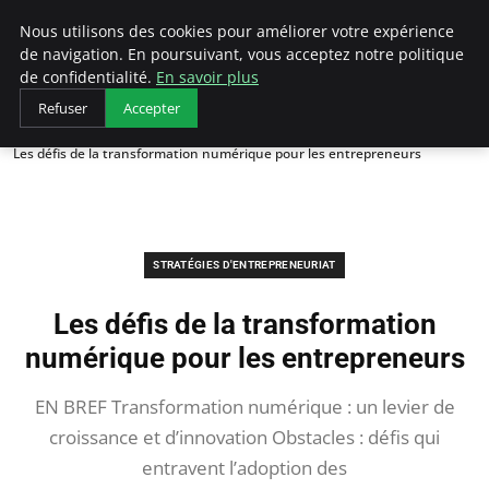
LECFCM
Nous utilisons des cookies pour améliorer votre expérience
de navigation. En poursuivant, vous acceptez notre politique
de confidentialité.
En savoir plus
Refuser
Accepter
Accueil
Stratégies d'entrepreneuriat
Les défis de la transformation numérique pour les entrepreneurs
STRATÉGIES D'ENTREPRENEURIAT
Les défis de la transformation
numérique pour les entrepreneurs
EN BREF Transformation numérique : un levier de
croissance et d’innovation Obstacles : défis qui
entravent l’adoption des