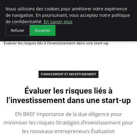
LECFCM
Nous utilisons des cookies pour améliorer votre expérience
de navigation. En poursuivant, vous acceptez notre politique
de confidentialité.
En savoir plus
Refuser
Accepter
Accueil
Financement et investissement
Évaluer les risques liés à l’investissement dans une start-up
FINANCEMENT ET INVESTISSEMENT
Évaluer les risques liés à
l’investissement dans une start-up
EN BREF Importance de la due diligence pour
minimiser les risques Stratégies d’investissement pour
les nouveaux entrepreneurs Évaluation