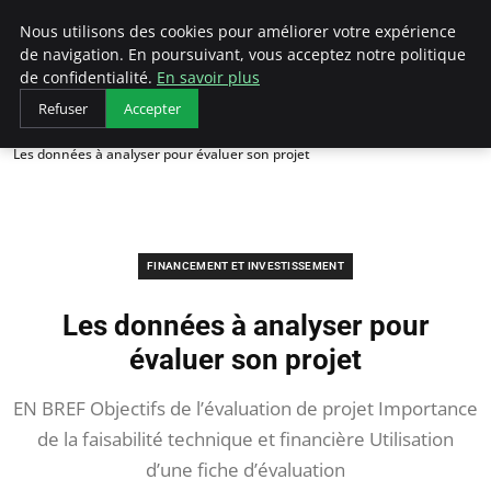
LECFCM
Nous utilisons des cookies pour améliorer votre expérience
de navigation. En poursuivant, vous acceptez notre politique
de confidentialité.
En savoir plus
Refuser
Accepter
Accueil
Financement et investissement
Les données à analyser pour évaluer son projet
FINANCEMENT ET INVESTISSEMENT
Les données à analyser pour
évaluer son projet
EN BREF Objectifs de l’évaluation de projet Importance
de la faisabilité technique et financière Utilisation
d’une fiche d’évaluation