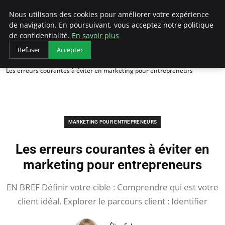
LECFCM
Nous utilisons des cookies pour améliorer votre expérience
de navigation. En poursuivant, vous acceptez notre politique
de confidentialité.
En savoir plus
Refuser
Accepter
Accueil
Marketing pour entrepreneurs
Les erreurs courantes à éviter en marketing pour entrepreneurs
MARKETING POUR ENTREPRENEURS
Les erreurs courantes à éviter en
marketing pour entrepreneurs
EN BREF Définir votre cible : Comprendre qui est votre
client idéal. Explorer le parcours client : Identifier