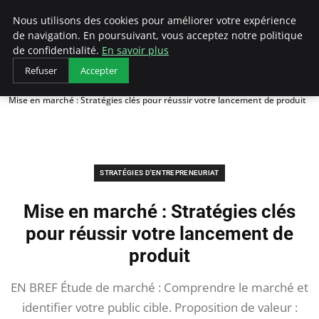
LECFCM
Nous utilisons des cookies pour améliorer votre expérience
de navigation. En poursuivant, vous acceptez notre politique
de confidentialité.
En savoir plus
Refuser
Accepter
Accueil
Stratégies d'entrepreneuriat
Mise en marché : Stratégies clés pour réussir votre lancement de produit
STRATÉGIES D'ENTREPRENEURIAT
Mise en marché : Stratégies clés
pour réussir votre lancement de
produit
EN BREF Étude de marché : Comprendre le marché et
identifier votre public cible. Proposition de valeur :