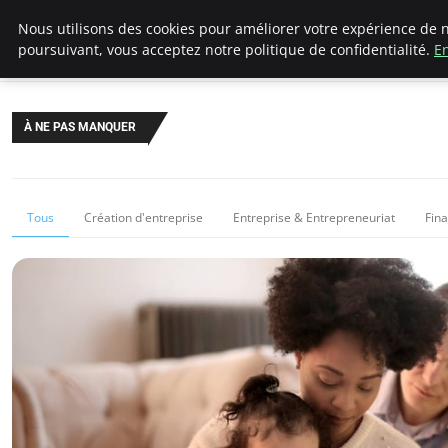
LECFCM
Nous utilisons des cookies pour améliorer votre expérience de n
poursuivant, vous acceptez notre politique de confidentialité.
En
À NE PAS MANQUER
Tous
Création d'entreprise
Entreprise & Entrepreneuriat
Fin